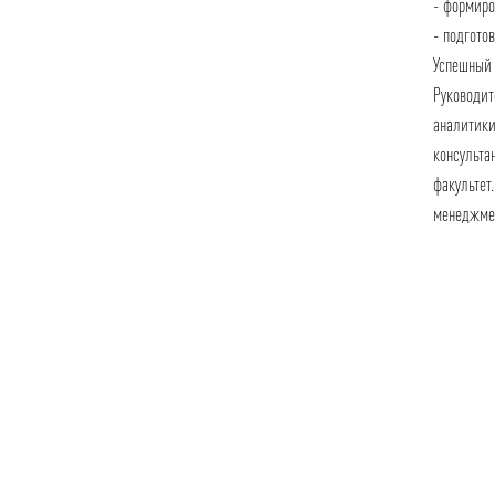
- формиро
- подгото
Успешный 
Руководит
аналитики
консульта
факультет
менеджме