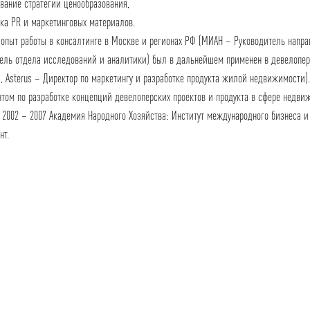
вание стратегии ценообразования,
вка PR и маркетинговых материалов.
опыт работы в консалтинге в Москве и регионах РФ (МИАН – Руководитель направ
ель отдела исследований и аналитики) был в дальнейшем применен в девелопер
, Asterus – Директор по маркетингу и разработке продукта жилой недвижимости
нтом по разработке концепций девелоперских проектов и продукта в сфере недви
. 2002 – 2007 Академия Народного Хозяйства: Институт международного бизнеса 
нт.