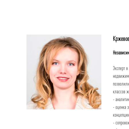
Кржевов
Независим
Эксперт в
недвижимо
позволили
классов ж
- аналити
- оценка 
концепции
- сопрово