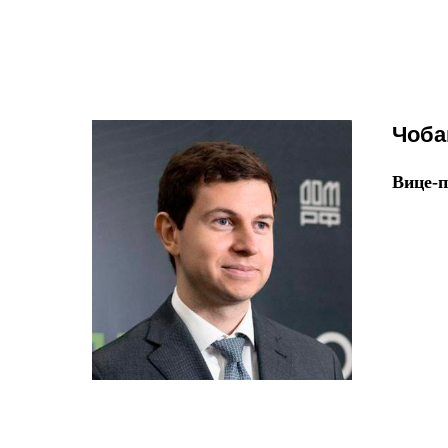
Чоба
Вице-п