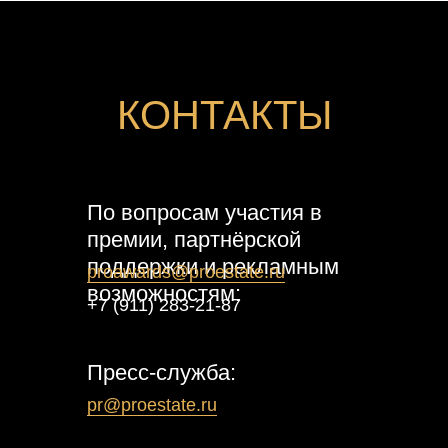
КОНТАКТЫ
По вопросам участия в
премии, партнёрской
поддержки и рекламным
proawards@proestate.ru
возможностям:
+7 (911) 283-21-87
Пресс-служба:
pr@proestate.ru